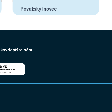
Považský Inovec
ákov
Napíšte nám