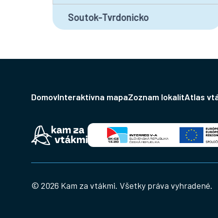
Soutok-Tvrdonicko
Domov
Interaktívna mapa
Zoznam lokalít
Atlas vt
© 2026 Kam za vtákmi. Všetky práva vyhradené.