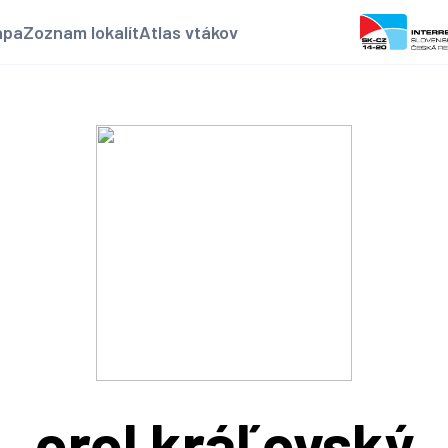
apa
Zoznam lokalít
Atlas vtákov
orol kráľovský