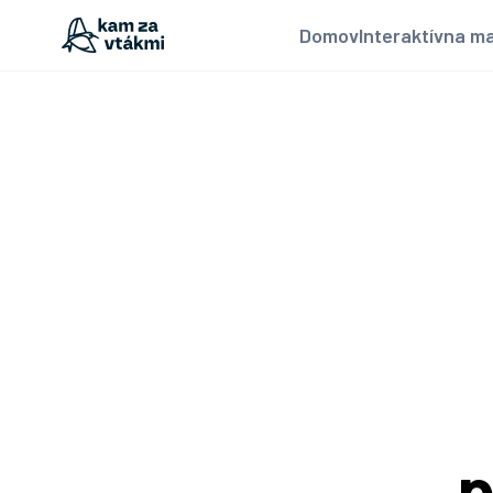
Domov
Interaktívna m
p