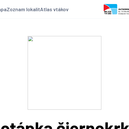
apa
Zoznam lokalít
Atlas vtákov
otápka čiernokr