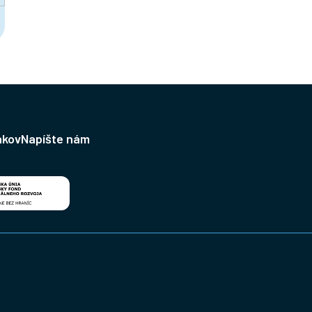
ákov
Napíšte nám