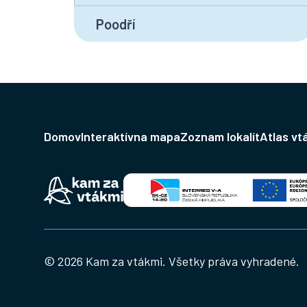
Poodří
Domov
Interaktívna mapa
Zoznam lokalít
Atlas vt
© 2026 Kam za vtákmi. Všetky práva vyhradené.