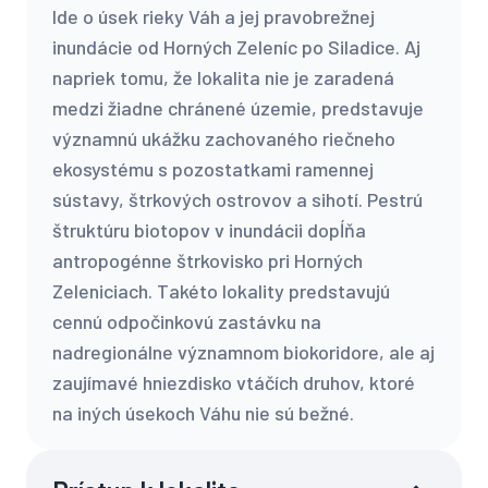
Ide o úsek rieky Váh a jej pravobrežnej
inundácie od Horných Zeleníc po Siladice. Aj
napriek tomu, že lokalita nie je zaradená
medzi žiadne chránené územie, predstavuje
významnú ukážku zachovaného riečneho
ekosystému s pozostatkami ramennej
sústavy, štrkových ostrovov a sihotí. Pestrú
štruktúru biotopov v inundácii dopĺňa
antropogénne štrkovisko pri Horných
Zeleniciach. Takéto lokality predstavujú
cennú odpočinkovú zastávku na
nadregionálne významnom biokoridore, ale aj
zaujímavé hniezdisko vtáčích druhov, ktoré
na iných úsekoch Váhu nie sú bežné.