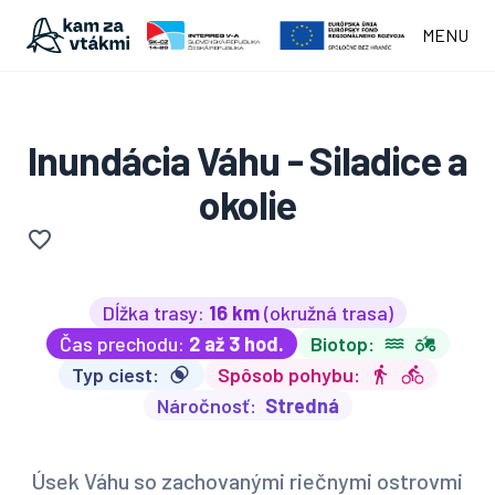
MENU
Inundácia Váhu - Siladice a
okolie
Dĺžka trasy:
16 km
(okružná trasa)
Čas prechodu:
2 až 3 hod.
Biotop:
Typ ciest:
Spôsob pohybu:
Náročnosť:
Stredná
Úsek Váhu so zachovanými riečnymi ostrovmi