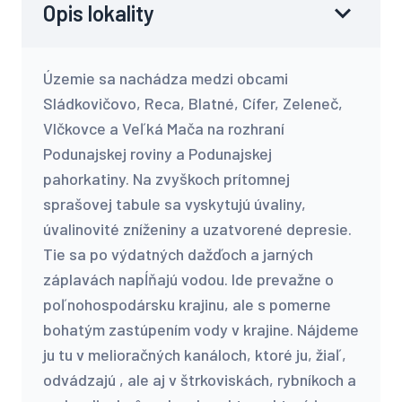
Opis lokality
Územie sa nachádza medzi obcami
Sládkovičovo, Reca, Blatné, Cífer, Zeleneč,
Vlčkovce a Veľká Mača na rozhraní
Podunajskej roviny a Podunajskej
pahorkatiny. Na zvyškoch prítomnej
sprašovej tabule sa vyskytujú úvaliny,
úvalinovité zníženiny a uzatvorené depresie.
Tie sa po výdatných dažďoch a jarných
záplavách napĺňajú vodou. Ide prevažne o
poľnohospodársku krajinu, ale s pomerne
bohatým zastúpením vody v krajine. Nájdeme
ju tu v melioračných kanáloch, ktoré ju, žiaľ,
odvádzajú , ale aj v štrkoviskách, rybníkoch a