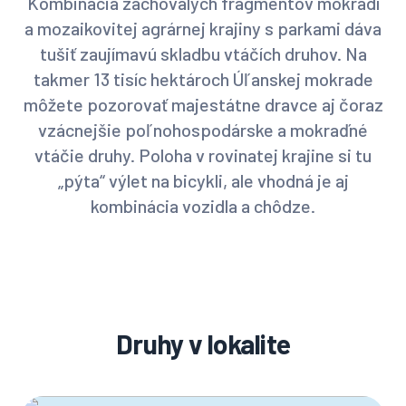
Kombinácia zachovalých fragmentov mokradí
a mozaikovitej agrárnej krajiny s parkami dáva
tušiť zaujímavú skladbu vtáčích druhov. Na
takmer 13 tisíc hektároch Úľanskej mokrade
môžete pozorovať majestátne dravce aj čoraz
vzácnejšie poľnohospodárske a mokraďné
vtáčie druhy. Poloha v rovinatej krajine si tu
„pýta“ výlet na bicykli, ale vhodná je aj
kombinácia vozidla a chôdze.
Druhy v lokalite