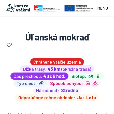
MENU
Úľanská mokraď
Chránené vtáčie územia
Dĺžka trasy:
43 km
(okružná trasa)
Čas prechodu:
4 až 6 hod.
Biotop:
Typ ciest:
Spôsob pohybu:
Náročnosť:
Stredná
Odporúčané ročné obdobie:
Jar
Leto