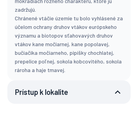
mokradiach rôzneho charakteru, ktoré ju
zadržujú.
Chránené vtáčie územie tu bolo vyhlásené za
účelom ochrany druhov vtákov európskeho
významu a biotopov sťahovavých druhov
vtákov kane močiarnej, kane popolavej,
bučiačika močiarneho, pipíšky chochlatej,
prepelice poľnej, sokola kobcovitého, sokola
rároha a haje tmavej.
Prístup k lokalite