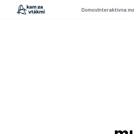
Domov
Interaktívna m
mu