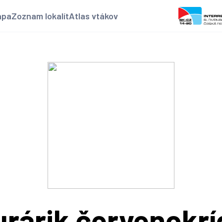
apa
Zoznam lokalít
Atlas vtákov
rárik červenokrí