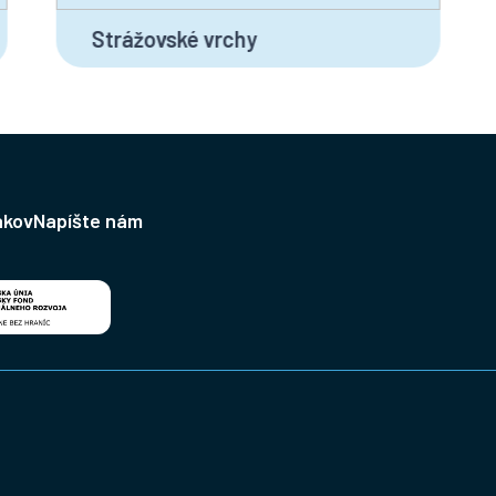
Strážovské vrchy
ákov
Napíšte nám