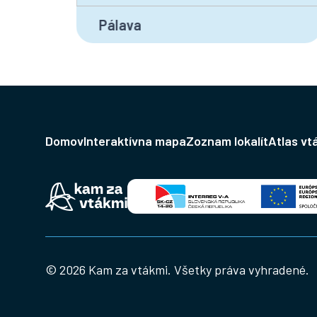
Pálava
Domov
Interaktívna mapa
Zoznam lokalít
Atlas vt
© 2026 Kam za vtákmi. Všetky práva vyhradené.