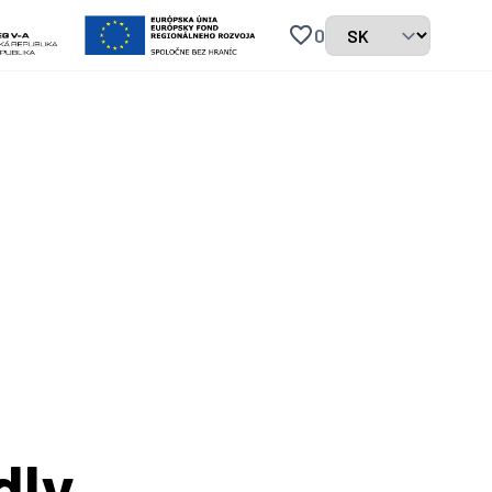
0
dly