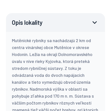
Opis lokality
Mutěnické rybníky sa nachádzajú 2 km od
centra vinárskej obce Mutěnice v okrese
Hodonín. Ležia na okraji Dolnomoravského
úvalu v nive rieky Kyjovka, ktorá preteká
stredom rybničnej sústavy. Z toku je
odvádzaná voda do dvoch napájacích
kanálov a tieto vymedzujú obvod územia
rybníkov. Nadmorská výška v oblasti sa
pohybuje zľahka pod 170 m n. m. Sústava s
väčším počtom rybníkov rôznych veľkostí
znamená tiež väčší počet brehov, pri ktorých