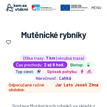
MENU
Mutěnické rybníky
Dĺžka trasy:
7 km
(okružná trasa)
Čas prechodu:
2 až 6 hod.
Biotop:
Typ ciest:
Spôsob pohybu:
Náročnosť:
Ľahká
Odporúčané ročné
Jar
Leto
Jeseň
Zima
obdobie:
Sústava Mutěnických rybníků sa skladá z