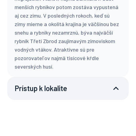
menších rybníkov potom zostáva vypustená
aj cez zimu. V posledných rokoch, keď sú
zimy mierne a okolitá krajina je väčšinou bez
snehu a rybníky nezamrznú, býva najväčší
rybník Třetí Zbrod zaujímavým zimoviskom
vodných vtákov. Atraktívne sú pre
pozorovateľov najmä tisícové kŕdle
severských husí.
Prístup k lokalite