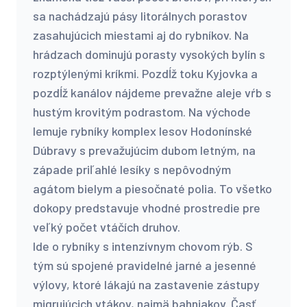
sa nachádzajú pásy litorálnych porastov
zasahujúcich miestami aj do rybníkov. Na
hrádzach dominujú porasty vysokých bylín s
rozptýlenými kríkmi. Pozdĺž toku Kyjovka a
pozdĺž kanálov nájdeme prevažne aleje vŕb s
hustým krovitým podrastom. Na východe
lemuje rybníky komplex lesov Hodonínské
Dúbravy s prevažujúcim dubom letným, na
západe priľahlé lesíky s nepôvodným
agátom bielym a piesočnaté polia. To všetko
dokopy predstavuje vhodné prostredie pre
veľký počet vtáčích druhov.
Ide o rybníky s intenzívnym chovom rýb. S
tým sú spojené pravidelné jarné a jesenné
výlovy, ktoré lákajú na zastavenie zástupy
migrujúcich vtákov, najmä bahniakov. Časť