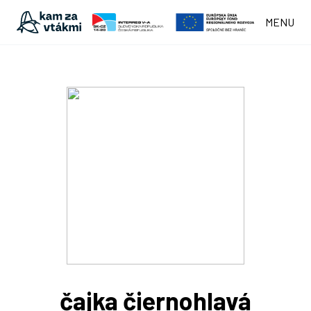
MENU
čajka čiernohlavá