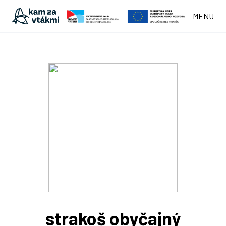
MENU
strakoš obyčajný