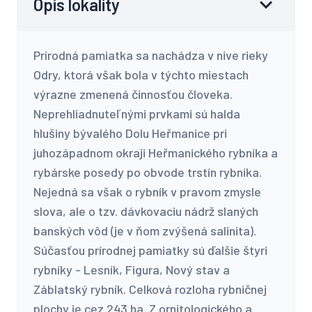
Opis lokality
Prírodná pamiatka sa nachádza v nive rieky
Odry, ktorá však bola v týchto miestach
výrazne zmenená činnosťou človeka.
Neprehliadnuteľnými prvkami sú halda
hlušiny bývalého Dolu Heřmanice pri
juhozápadnom okraji Heřmanického rybníka a
rybárske posedy po obvode trstín rybníka.
Nejedná sa však o rybník v pravom zmysle
slova, ale o tzv. dávkovaciu nádrž slaných
banských vôd (je v ňom zvýšená salinita).
Súčasťou prírodnej pamiatky sú ďalšie štyri
rybníky - Lesník, Figura, Nový stav a
Záblatský rybník. Celková rozloha rybničnej
plochy je cez 243 ha. Z ornitologického a