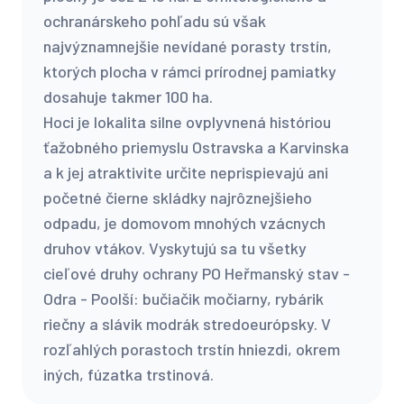
ochranárskeho pohľadu sú však
najvýznamnejšie nevídané porasty trstín,
ktorých plocha v rámci prírodnej pamiatky
dosahuje takmer 100 ha.
Hoci je lokalita silne ovplyvnená históriou
ťažobného priemyslu Ostravska a Karvinska
a k jej atraktivite určite neprispievajú ani
početné čierne skládky najrôznejšieho
odpadu, je domovom mnohých vzácnych
druhov vtákov. Vyskytujú sa tu všetky
cieľové druhy ochrany PO Heřmanský stav -
Odra - Poolší: bučiačik močiarny, rybárik
riečny a slávik modrák stredoeurópsky. V
rozľahlých porastoch trstín hniezdi, okrem
iných, fúzatka trstinová.