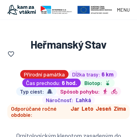
MENU
Heřmanský Stav
Přírodní památka
Dĺžka trasy:
6 km
Čas prechodu:
6 hod.
Biotop:
Typ ciest:
Spôsob pohybu:
Náročnosť:
Ľahká
Odporúčané ročné
Jar
Leto
Jeseň
Zima
obdobie:
Ornitologickým klenotom zasadeným do