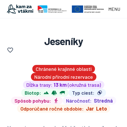
MENU
Jeseníky
Chránené krajinné oblasti
Národní přírodní rezervace
Dĺžka trasy:
13 km
(okružná trasa)
Biotop:
Typ ciest:
Spôsob pohybu:
Náročnosť:
Stredná
Odporúčané ročné obdobie:
Jar
Leto