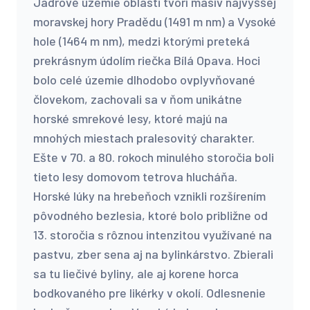
Jadrové územie oblasti tvorí masív najvyššej
moravskej hory Pradědu (1491 m nm) a Vysoké
hole (1464 m nm), medzi ktorými preteká
prekrásnym údolím riečka Bílá Opava. Hoci
bolo celé územie dlhodobo ovplyvňované
človekom, zachovali sa v ňom unikátne
horské smrekové lesy, ktoré majú na
mnohých miestach pralesovitý charakter.
Ešte v 70. a 80. rokoch minulého storočia boli
tieto lesy domovom tetrova hlucháňa.
Horské lúky na hrebeňoch vznikli rozšírením
pôvodného bezlesia, ktoré bolo približne od
13. storočia s rôznou intenzitou využívané na
pastvu, zber sena aj na bylinkárstvo. Zbierali
sa tu liečivé byliny, ale aj korene horca
bodkovaného pre likérky v okolí. Odlesnenie