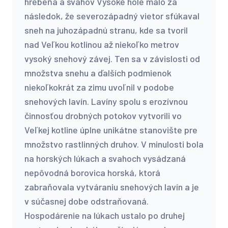
hrebeňa a svahov Vysoké hole malo za
následok, že severozápadný vietor sfúkaval
sneh na juhozápadnú stranu, kde sa tvoril
nad Veľkou kotlinou až niekoľko metrov
vysoký snehový závej. Ten sa v závislosti od
množstva snehu a ďalších podmienok
niekoľkokrát za zimu uvoľnil v podobe
snehových lavín. Lavíny spolu s erozívnou
činnosťou drobných potokov vytvorili vo
Veľkej kotline úplne unikátne stanovište pre
množstvo rastlinných druhov. V minulosti bola
na horských lúkach a svahoch vysádzaná
nepôvodná borovica horská, ktorá
zabraňovala vytváraniu snehových lavín a je
v súčasnej dobe odstraňovaná.
Hospodárenie na lúkach ustalo po druhej